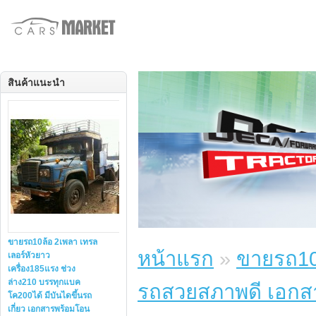
สินค้าแนะนำ
ขายรถ10ล้อ 2เพลา เทรล
หน้าแรก
»
ขายรถ10ล
เลอร์หัวยาว
เครื่อง185แรง ช่วง
ล่าง210 บรรทุกแบค
รถสวยสภาพดี เอกส
โค200ได้ มีบันไดขึ้นรถ
เกี่ยว เอกสารพร้อมโอน