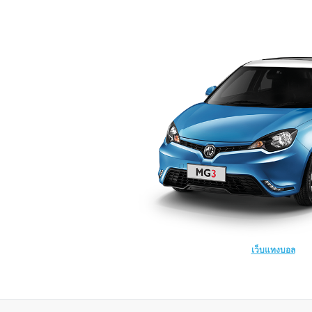
เว็บแทงบอล