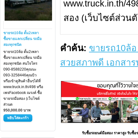
www.truck.in.th/4
สอง (เว็บไซต์ส่วน
ขายรถ10ล้อ ดั้ม2เพลา
ซื้อขายแลกเปลี่ยน รถมือ
สองทุกชนิด
คำค้น:
ขายรถ10ล้อ เ
ขายรถ10ล้อ ดั้ม2เพลา
ซื้อขายแลกเปลี่ยน รถมือ
สวยสภาพดี เอกสาร
สองทุกชนิด สนใจโทร
090-8588220คุณนะ
093-3258446คุณบิว
หรือเข้าดูสินค้าอื่นๆได้ที่
www.truck.in.th/498 หรือ
เพจFacebook ณรงค์ ซื้อ
ขายรถมือสอง (เว็บไซต์
ส่วนต
950,000.00 บาท
รับซื้อรถยนต์มือสอง ราคาสูง รับซื