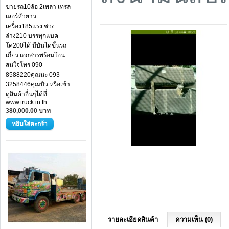
ขายรถ10ล้อ 2เพลา เทรล
เลอร์หัวยาว
เครื่อง185แรง ช่วง
ล่าง210 บรรทุกแบค
โค200ได้ มีบันไดขึ้นรถ
เกี่ยว เอกสารพร้อมโอน
สนใจโทร 090-
8588220คุณนะ 093-
3258446คุณบิว หรือเข้า
ดูสินค้าอื่นๆได้ที่
www.truck.in.th
380,000.00 บาท
รายละเอียดสินค้า
ความเห็น (0)