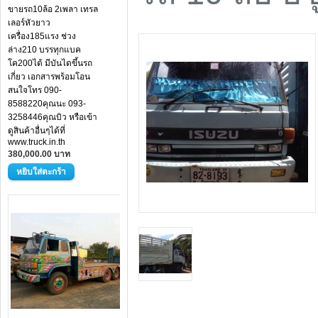
ขายรถ10ล้อ 2เพลา เทรล
เลอร์หัวยาว
เครื่อง185แรง ช่วง
ล่าง210 บรรทุกแบค
โค200ได้ มีบันไดขึ้นรถ
เกี่ยว เอกสารพร้อมโอน
สนใจโทร 090-
8588220คุณนะ 093-
3258446คุณบิว หรือเข้า
ดูสินค้าอื่นๆได้ที่
www.truck.in.th
380,000.00 บาท