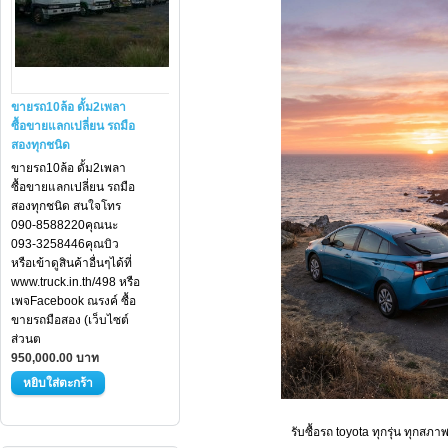
ขายรถ10ล้อ ดั้ม2เพลา
ซื้อขายแลกเปลี่ยน รถมือ
สองทุกชนิด
ขายรถ10ล้อ ดั้ม2เพลา
ซื้อขายแลกเปลี่ยน รถมือ
สองทุกชนิด สนใจโทร
090-8588220คุณนะ
093-3258446คุณบิว
หรือเข้าดูสินค้าอื่นๆได้ที่
www.truck.in.th/498 หรือ
เพจFacebook ณรงค์ ซื้อ
ขายรถมือสอง (เว็บไซต์
ส่วนต
950,000.00 บาท
รับซื้อรถ toyota ทุกรุ่น ทุกสภา