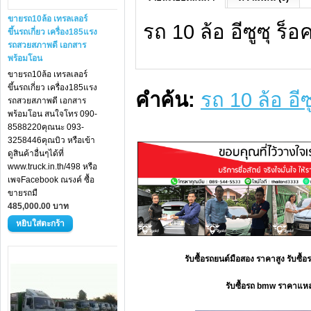
ขายรถ10ล้อ เทรลเลอร์
รถ 10 ล้อ อีซูซุ ร็
ขึ้นรถเกี่ยว เครื่อง185แรง
รถสวยสภาพดี เอกสาร
พร้อมโอน
ขายรถ10ล้อ เทรลเลอร์
ขึ้นรถเกี่ยว เครื่อง185แรง
คำค้น:
รถ 10 ล้อ อีซ
รถสวยสภาพดี เอกสาร
พร้อมโอน สนใจโทร 090-
8588220คุณนะ 093-
3258446คุณบิว หรือเข้า
ดูสินค้าอื่นๆได้ที่
www.truck.in.th/498 หรือ
เพจFacebook ณรงค์ ซื้อ
ขายรถมื
485,000.00 บาท
รับซื้อรถยนต์มือสอง ราคาสูง รับซื
รับซื้อรถ bmw ราคาแหล