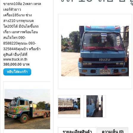
ขายรถ10ล้อ 2เพลา เทรล
เลอร์หัวยาว
เครื่อง185แรง ช่วง
ล่าง210 บรรทุกแบค
โค200ได้ มีบันไดขึ้นรถ
เกี่ยว เอกสารพร้อมโอน
สนใจโทร 090-
8588220คุณนะ 093-
3258446คุณบิว หรือเข้า
ดูสินค้าอื่นๆได้ที่
www.truck.in.th
380,000.00 บาท
รายละเอียดสินค้า
ความเห็น (0)